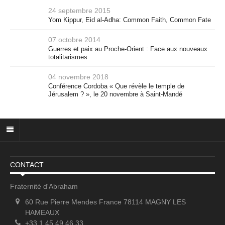
24 septembre 2015
Yom Kippur, Eid al-Adha: Common Faith, Common Fate
07 octobre 2014
Guerres et paix au Proche-Orient : Face aux nouveaux
totalitarismes
04 novembre 2018
Conférence Cordoba « Que révèle le temple de
Jérusalem ? », le 20 novembre à Saint-Mandé
CONTACT
Fraternité d'Abraham
60 Rue Pierre Mendes France 78114 MAGNY LES
HAMEAUX
+33 1 45 49 46 33