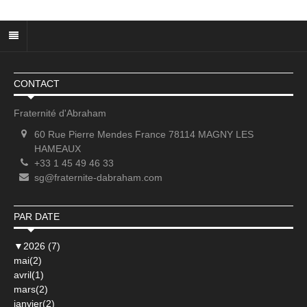
CONTACT
Fraternité d'Abraham
60 Rue Pierre Mendes France 78114 MAGNY LES
HAMEAUX
+33 1 45 49 46 33
sg@fraternite-dabraham.com
PAR DATE
▼
2026 (7)
mai(2)
avril(1)
mars(2)
janvier(2)