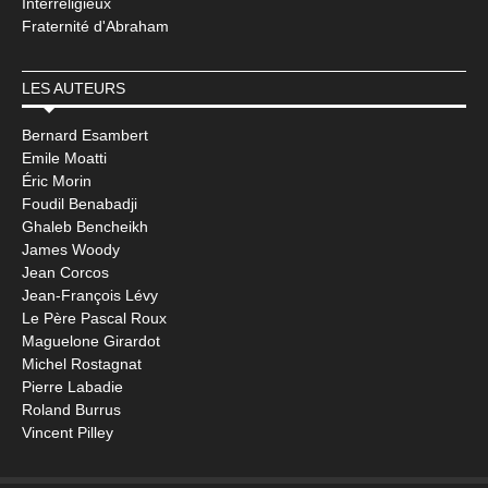
Interreligieux
Fraternité d'Abraham
LES AUTEURS
Bernard Esambert
Emile Moatti
Éric Morin
Foudil Benabadji
Ghaleb Bencheikh
James Woody
Jean Corcos
Jean-François Lévy
Le Père Pascal Roux
Maguelone Girardot
Michel Rostagnat
Pierre Labadie
Roland Burrus
Vincent Pilley