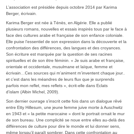
L’association est présidée depuis octobre 2014 par Karima
Berger, écrivain.
Karima Berger est née à Ténès, en Algérie. Elle a publié
plusieurs romans, nouvelles et essais inspirés tous par le face à
face des cultures arabe et française de son enfance coloniale.
Elle puise l’essentiel de son expression dans la découverte et la
confrontation des différences, des langues et des croyances.
Son écriture est marquée par la question de ses racines
spirituelles et de son être féminin. « Je suis arabe et française,
orientale et occidentale, musulmane et laïque, femme et
écrivain…Ces sources qui m’animent m’inventent chaque jour..
et c’est dans les méandres de leurs flux que je surprends
parfois mon reflet, mes reflets », écrit-elle dans Eclats
d’islam (Albin Michel, 2009).
Son dernier ouvrage s’inscrit cette fois dans un dialogue rêvé
entre Etty Hillesum, une jeune femme juive morte à Auschwitz
en 1943 et « la petite marocaine » dont le portrait ornait le mur
de son bureau. Une complicité se noue entre elles au-delà des
différences de culture pour dire le monde et lui donner sens,
même lorsqu’il paraît sombrer. Dans cette confrontation au