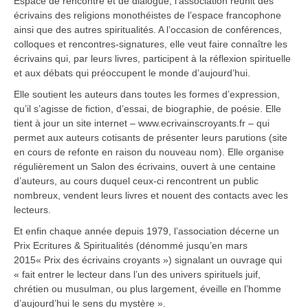
Espace de rencontre et de dialogue, l’association réunit des
écrivains des religions monothéistes de l’espace francophone
ainsi que des autres spiritualités. A l’occasion de conférences,
colloques et rencontres-signatures, elle veut faire connaître les
écrivains qui, par leurs livres, participent à la réflexion spirituelle
et aux débats qui préoccupent le monde d’aujourd’hui.
Elle soutient les auteurs dans toutes les formes d’expression,
qu’il s’agisse de fiction, d’essai, de biographie, de poésie. Elle
tient à jour un site internet – www.ecrivainscroyants.fr – qui
permet aux auteurs cotisants de présenter leurs parutions (site
en cours de refonte en raison du nouveau nom). Elle organise
régulièrement un Salon des écrivains, ouvert à une centaine
d’auteurs, au cours duquel ceux-ci rencontrent un public
nombreux, vendent leurs livres et nouent des contacts avec les
lecteurs.
Et enfin chaque année depuis 1979, l’association décerne un
Prix Ecritures & Spiritualités (dénommé jusqu’en mars
2015« Prix des écrivains croyants ») signalant un ouvrage qui
« fait entrer le lecteur dans l’un des univers spirituels juif,
chrétien ou musulman, ou plus largement, éveille en l’homme
d’aujourd’hui le sens du mystère ».