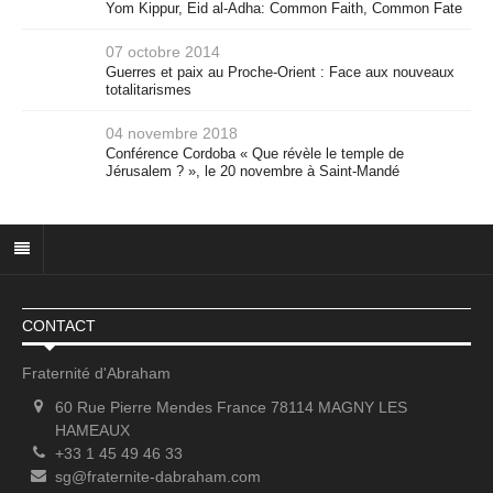
Yom Kippur, Eid al-Adha: Common Faith, Common Fate
07 octobre 2014
Guerres et paix au Proche-Orient : Face aux nouveaux
totalitarismes
04 novembre 2018
Conférence Cordoba « Que révèle le temple de
Jérusalem ? », le 20 novembre à Saint-Mandé
CONTACT
Fraternité d'Abraham
60 Rue Pierre Mendes France 78114 MAGNY LES
HAMEAUX
+33 1 45 49 46 33
sg@fraternite-dabraham.com