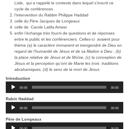
Lisle, qui a rappelé le contexte dans lequel s’inscrit ce
cycle de conférences
l’intervention du Rabbin Philippe Haddad
celle du Père Jacques de Longeaux
celle de Carole Latifa Ameer
enfin l’échange très fourni de questions et de réponses
entre le public et les conférenciers. Celles-ci avaient pour
thème
(a) le caractère immanent et inengendré de Dieu en
regard de l’humanité de Jésus et de sa filiation à Dieu , (b)
la place relative de Jésus et de Moïse, (c) la conception de
Jésus et la perception qu’ont de Marie les trois traditions
abrahamiques, (d) le sens de la mort de Jésus.
Introduction
Lecteur
00:00
00:00
audio
Rabin Haddad
Lecteur
00:00
00:00
audio
Père de Longeaux
Lecteur
00:00
00:00