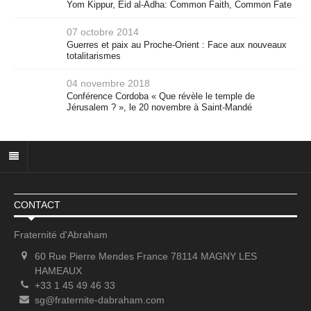
Yom Kippur, Eid al-Adha: Common Faith, Common Fate
07 octobre 2014
Guerres et paix au Proche-Orient : Face aux nouveaux
totalitarismes
04 novembre 2018
Conférence Cordoba « Que révèle le temple de
Jérusalem ? », le 20 novembre à Saint-Mandé
CONTACT
Fraternité d'Abraham
60 Rue Pierre Mendes France 78114 MAGNY LES
HAMEAUX
+33 1 45 49 46 33
sg@fraternite-dabraham.com