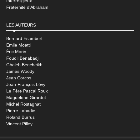
Interreligieux
Fraternité d'Abraham
LES AUTEURS
Bernard Esambert
Emile Moatti
Éric Morin
Foudil Benabadji
Ghaleb Bencheikh
James Woody
Jean Corcos
Jean-François Lévy
Le Père Pascal Roux
Maguelone Girardot
Michel Rostagnat
Pierre Labadie
Roland Burrus
Vincent Pilley