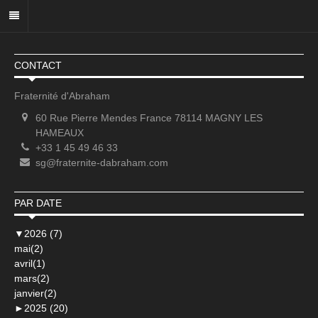
CONTACT
Fraternité d'Abraham
60 Rue Pierre Mendes France 78114 MAGNY LES
HAMEAUX
+33 1 45 49 46 33
sg@fraternite-dabraham.com
PAR DATE
▼
2026 (7)
mai(2)
avril(1)
mars(2)
janvier(2)
►
2025 (20)