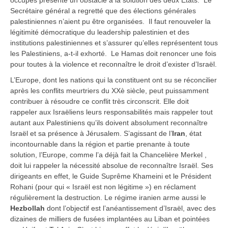
occupés présente un obstacle à la solution des deux États. Le
Secrétaire général a regretté que des élections générales
palestiniennes n’aient pu être organisées. Il faut renouveler la
légitimité démocratique du leadership palestinien et des
institutions palestiniennes et s’assurer qu’elles représentent tous
les Palestiniens, a-t-il exhorté. Le Hamas doit renoncer une fois
pour toutes à la violence et reconnaître le droit d’exister d’Israël.
L’Europe, dont les nations qui la constituent ont su se réconcilier
après les conflits meurtriers du XXè siècle, peut puissamment
contribuer à résoudre ce conflit très circonscrit. Elle doit
rappeler aux Israëliens leurs responsabilités mais rappeler tout
autant aux Palestiniens qu’ils doivent absolument reconnaître
Israël et sa présence à Jérusalem. S’agissant de l’
Iran
, état
incontournable dans la région et partie prenante à toute
solution, l’Europe, comme l’a déjà fait la Chancelière Merkel ,
doit lui rappeler la nécessité absolue de reconnaître Israël. Ses
dirigeants en effet, le Guide Suprême Khameini et le Président
Rohani (pour qui « Israël est non légitime ») en réclament
régulièrement la destruction. Le régime iranien arme aussi le
Hezbollah
dont l’objectif est l’anéantissement d’Israël, avec des
dizaines de milliers de fusées implantées au Liban et pointées