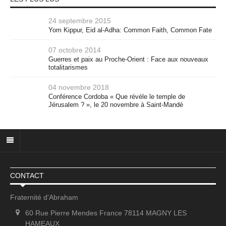
24 septembre 2015
Yom Kippur, Eid al-Adha: Common Faith, Common Fate
07 octobre 2014
Guerres et paix au Proche-Orient : Face aux nouveaux
totalitarismes
04 novembre 2018
Conférence Cordoba « Que révèle le temple de
Jérusalem ? », le 20 novembre à Saint-Mandé
CONTACT
Fraternité d'Abraham
60 Rue Pierre Mendes France 78114 MAGNY LES
HAMEAUX