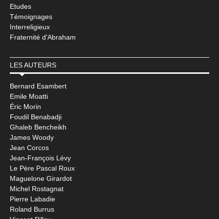
Etudes
Témoignages
Interreligieux
Fraternité d'Abraham
LES AUTEURS
Bernard Esambert
Emile Moatti
Éric Morin
Foudil Benabadji
Ghaleb Bencheikh
James Woody
Jean Corcos
Jean-François Lévy
Le Père Pascal Roux
Maguelone Girardot
Michel Rostagnat
Pierre Labadie
Roland Burrus