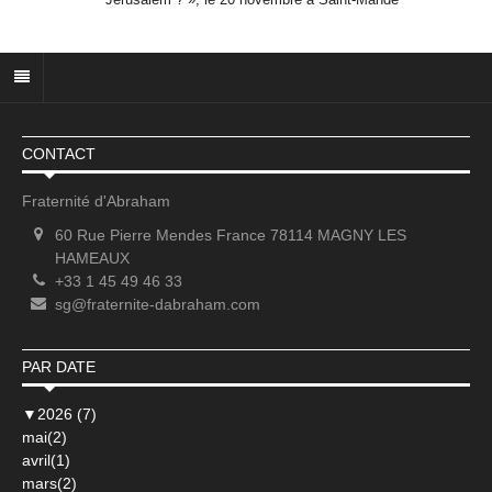
CONTACT
Fraternité d'Abraham
60 Rue Pierre Mendes France 78114 MAGNY LES
HAMEAUX
+33 1 45 49 46 33
sg@fraternite-dabraham.com
PAR DATE
▼
2026 (7)
mai(2)
avril(1)
mars(2)