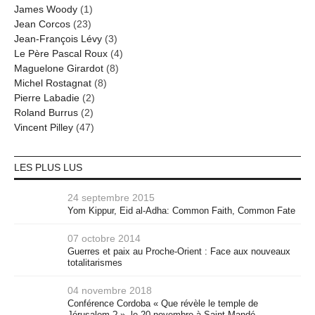
James Woody
(1)
Jean Corcos
(23)
Jean-François Lévy
(3)
Le Père Pascal Roux
(4)
Maguelone Girardot
(8)
Michel Rostagnat
(8)
Pierre Labadie
(2)
Roland Burrus
(2)
Vincent Pilley
(47)
LES PLUS LUS
24 septembre 2015
Yom Kippur, Eid al-Adha: Common Faith, Common Fate
07 octobre 2014
Guerres et paix au Proche-Orient : Face aux nouveaux
totalitarismes
04 novembre 2018
Conférence Cordoba « Que révèle le temple de
Jérusalem ? », le 20 novembre à Saint-Mandé