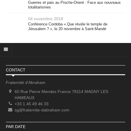
Guerres et paix au Proche-Orient : Face aux nouveaux
totalitarismes
04 novembre 2018
Conférence Cordoba « Que révèle le temple de
Jérusalem ? », le 20 novembre à Saint-Mandé
CONTACT
Fraternité d'Abraham
60 Rue Pierre Mendes France 78114 MAGNY LES
HAMEAUX
+33 1 45 49 46 33
sg@fraternite-dabraham.com
PAR DATE