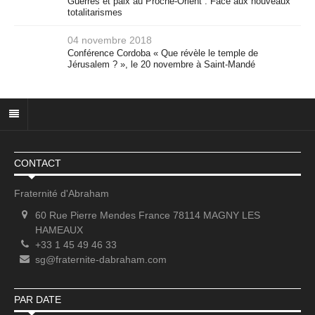
Guerres et paix au Proche-Orient : Face aux nouveaux
totalitarismes
04 novembre 2018
Conférence Cordoba « Que révèle le temple de
Jérusalem ? », le 20 novembre à Saint-Mandé
CONTACT
Fraternité d'Abraham
60 Rue Pierre Mendes France 78114 MAGNY LES
HAMEAUX
+33 1 45 49 46 33
sg@fraternite-dabraham.com
PAR DATE