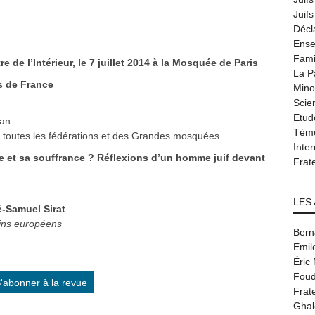
Juif
Décl
Ense
Fami
de l’Intérieur, le 7 juillet 2014 à la Mosquée de Paris
La P
s de France
Minor
Scie
Etud
man
Tém
toutes les fédérations et des Grandes mosquées
Inter
e et sa souffrance ? Réflexions d’un homme juif devant
Frat
LES
é-Samuel Sirat
bins européens
Bern
Emil
Éric
Foud
'abonner à la revue
Frat
Ghal