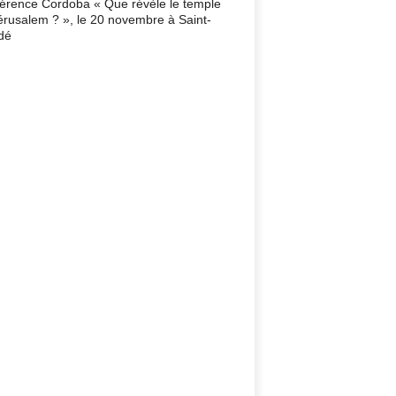
érence Cordoba « Que révèle le temple
érusalem ? », le 20 novembre à Saint-
dé