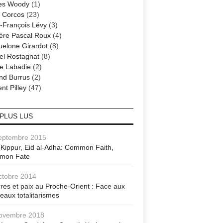
es Woody
(1)
 Corcos
(23)
-François Lévy
(3)
ère Pascal Roux
(4)
elone Girardot
(8)
el Rostagnat
(8)
re Labadie
(2)
nd Burrus
(2)
nt Pilley
(47)
 PLUS LUS
eptembre 2015
Kippur, Eid al-Adha: Common Faith,
mon Fate
ctobre 2014
res et paix au Proche-Orient : Face aux
eaux totalitarismes
ovembre 2018