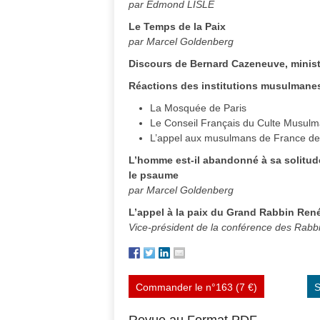
par Edmond LISLE
Le Temps de la Paix
par Marcel Goldenberg
Discours de Bernard Cazeneuve, ministre 
Réactions des institutions musulmane
La Mosquée de Paris
Le Conseil Français du Culte Musul
L’appel aux musulmans de France de 
L’homme est-il abandonné à sa solitud
le psaume
par Marcel Goldenberg
L’appel à la paix du Grand Rabbin Ren
Vice-président de la conférence des Rab
Commander le n°163 (7 €)
S
Revue au Format PDF