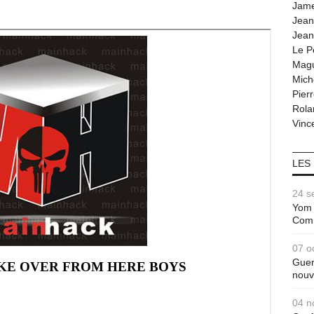
Jam
Jean
Jean
Le P
Magu
Mich
Pier
Rola
Vince
LES
24 s
Yom 
Com
07 o
Guer
nouv
04 n