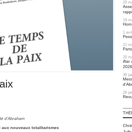
20 m
Asse
rapp
19 m
Homm
1 avr
Pess
21 m
Part
20 m
ifta
202
30 ja
Mess
aix
d’Ab
26 ja
Revu
THÈ
ité d’Abraham
Chré
e aux nouveaux totalitarismes
Juifs