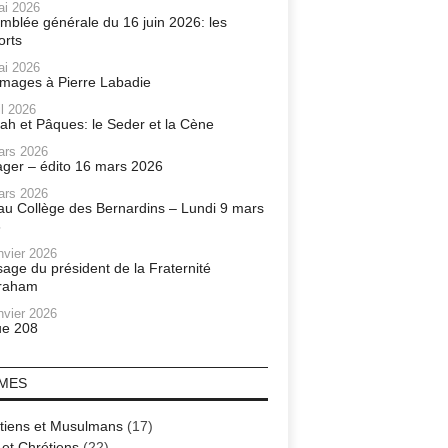
ai 2026
mblée générale du 16 juin 2026: les
orts
ai 2026
ages à Pierre Labadie
il 2026
ah et Pâques: le Seder et la Cène
ars 2026
ager – édito 16 mars 2026
ars 2026
r au Collège des Bernardins – Lundi 9 mars
6
nvier 2026
age du président de la Fraternité
raham
nvier 2026
e 208
MES
tiens et Musulmans
(17)
 et Chrétiens
(22)