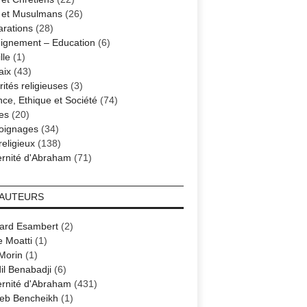
s et Musulmans
(26)
arations
(28)
ignement – Education
(6)
lle
(1)
aix
(43)
ités religieuses
(3)
nce, Ethique et Société
(74)
es
(20)
oignages
(34)
religieux
(138)
ernité d'Abraham
(71)
 AUTEURS
ard Esambert
(2)
e Moatti
(1)
 Morin
(1)
il Benabadji
(6)
ernité d'Abraham
(431)
eb Bencheikh
(1)