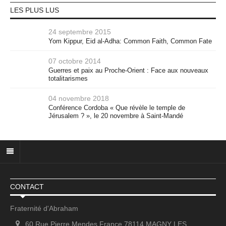
LES PLUS LUS
24 septembre 2015
Yom Kippur, Eid al-Adha: Common Faith, Common Fate
07 octobre 2014
Guerres et paix au Proche-Orient : Face aux nouveaux
totalitarismes
04 novembre 2018
Conférence Cordoba « Que révèle le temple de
Jérusalem ? », le 20 novembre à Saint-Mandé
CONTACT
Fraternité d'Abraham
60 Rue Pierre Mendes France 78114 MAGNY LES